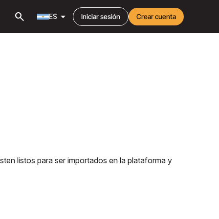
search
arrow_drop_down
ES
Iniciar sesión
Crear cuenta
ten listos para ser importados en la plataforma y