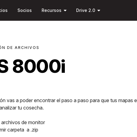
Saltar al
arrow_drop_down
arrow_drop_down
contenido
cios
Socios
Recursos
Drive 2.0
principal
ÓN DE ARCHIVOS
S 8000i
ón vas a poder encontrar el paso a paso para que tus mapas es
nalizar tu cosecha.
 archivos de monitor
ir carpeta a .zip