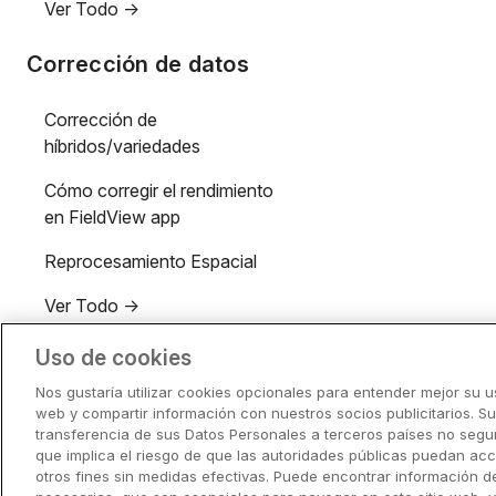
Ver Todo ->
Corrección de datos
Corrección de
híbridos/variedades
Cómo corregir el rendimiento
en FieldView app
Reprocesamiento Espacial
Ver Todo ->
Uso de cookies
Exportación de datos
de monitores
Nos gustaría utilizar cookies opcionales para entender mejor su us
web y compartir información con nuestros socios publicitarios. S
transferencia de sus Datos Personales a terceros países no segur
Exportación de archivos .dat
que implica el riesgo de que las autoridades públicas puedan acc
desde FieldView y
otros fines sin medidas efectivas. Puede encontrar información d