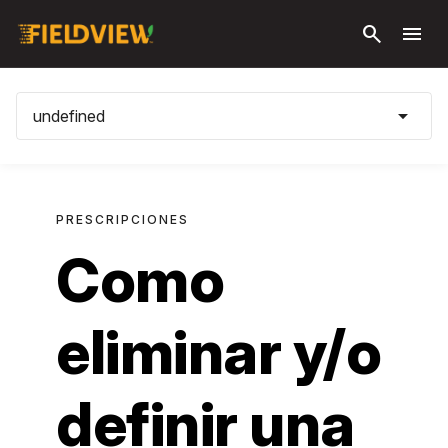
search
menu
arrow_drop_down
undefined
PRESCRIPCIONES
Como
eliminar y/o
definir una