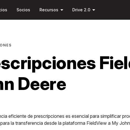
Saltar al
arrow_drop_down
arrow_drop_down
contenido
cios
Socios
Recursos
Drive 2.0
principal
IONES
scripciones Fie
hn Deere
ncia eficiente de prescripciones es esencial para simplificar 
para la transferencia desde la plataforma FieldView a My John 