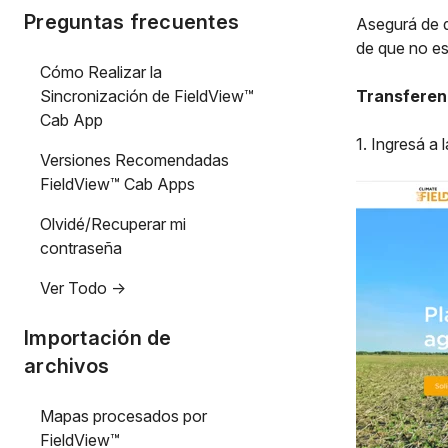
Preguntas frecuentes
Asegurá de q
de que no es
Cómo Realizar la
Sincronización de FieldView™
Transferen
Cab App
1. Ingresá a 
Versiones Recomendadas
FieldView™ Cab Apps
Olvidé/Recuperar mi
contraseña
Ver Todo ->
Importación de
archivos
Mapas procesados por
FieldView™