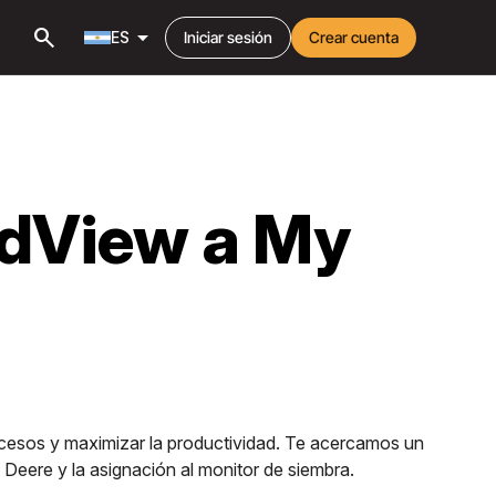
search
arrow_drop_down
ES
Iniciar sesión
Crear cuenta
ldView a My
procesos y maximizar la productividad. Te acercamos un
Deere y la asignación al monitor de siembra.