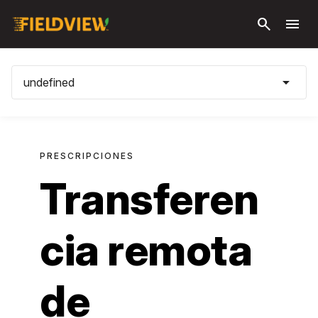
Saltar al
search
menu
contenido
principal
arrow_drop_down
undefined
PRESCRIPCIONES
Transferen
cia remota
de